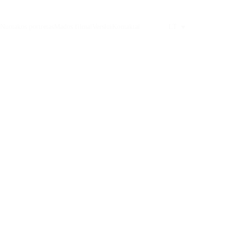
Nuotakos portretas
Mados filmai
Verslui
Kontaktai
LT