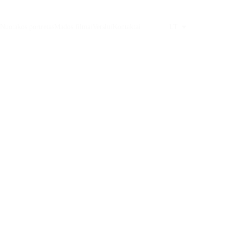
Nuotakos portretas
Mados filmai
Verslui
Kontaktai
LT