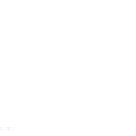
Client's review
— Monika
 Europoje.