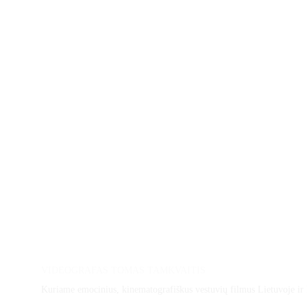
Location
Photographer
VIDEOGRAFAS TOMAS TAMKVAITIS
Kuriame emocinius, kinematografiškus vestuvių filmus Lietuvoje ir