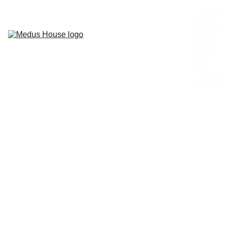
Apie mus
Vestuvių 
filmavimas
Nuotakos 
portretas
Mados 
filmai
Verslui
Kontaktai