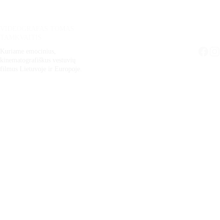
VIDEOGRAFAS TOMAS 
TAMKVAITIS
Kuriame emocinius, 
kinematografiškus vestuvių 
filmus Lietuvoje ir Europoje.